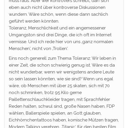
muss raus. Aber wer kontrovers schreibt, darf sich
eben auch nicht über kontroverse Diskussionen
wundern. Wäre schön, wenn diese dann sachlich
geführt werden könnten.
Toleranz, Menschlichkeit und ein angemessener
Umgangston sind drei Dinge, die ich oft im Internet
vermisse. Und ich rede hier von uns ‚ganz normalen
Menschen‘, nicht von ‚Trollen‘.
Eins noch generell zum Thema Toleranz: Wir leben in
einer Zeit, die schon schwierig genug ist. Wäre es da
nicht wunderbar, wenn wir wenigstens andere Leute
so sein lassen könnten, wie sie sind? Wenn uns egal
wäre, ob Menschen mit über 25 skaten, sich mit 70
noch schminken, trotz 95 Kilo gerne
Paillettenschlauchkleider tragen, mit Sprachfehler
Reden halten, schwul sind, große Nasen haben, FDP
wählen, Ballerspiele spielen, an Gott glauben,
Eichhörnchentattoos haben, komische Mützen tragen,
Modern Talking verehren, ‚Titanic‘ für den besten Film