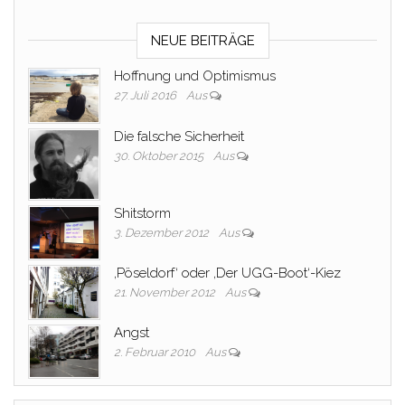
NEUE BEITRÄGE
Hoffnung und Optimismus
27. Juli 2016
Aus
Die falsche Sicherheit
30. Oktober 2015
Aus
Shitstorm
3. Dezember 2012
Aus
‚Pöseldorf‘ oder ‚Der UGG-Boot‘-Kiez
21. November 2012
Aus
Angst
2. Februar 2010
Aus