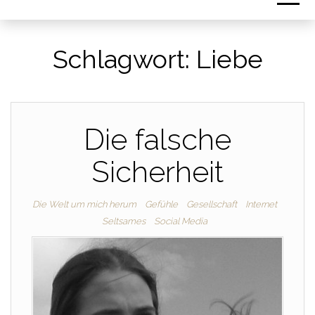
Schlagwort:
Liebe
Die falsche
Sicherheit
Die Welt um mich herum
Gefühle
Gesellschaft
Internet
Seltsames
Social Media